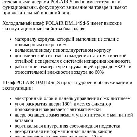
стеклянными дверьми POLAIR Standart вместительны и
функциональны, фокусируют внимание на товаре и имеют
привлекательный внешний вид.
Холодильный шкаф POLAIR DM114Sd-S имеет высокие
эксплуатационные свойства благодаря:
материалу корпуса, который выполнен из стали с
полимерным покрытием
цельнозаливному пенополиуретаном корпусу
динамической системе охлаждения с автоматической
оттайкой испарителя с системой испарения конденсата
работе при температуре окружающей среды до +32°С и
относительной влажности воздуха до 60%
Шкаф POLAIR DM114Sd-S прост и удобен в обслуживании и
эксплуатации:
электронный блок и панель управления с жк-дисплеем
угол раскрытия двери 180°, имеется фиксатор
положения и закрывается автоматически
дверь оснащена заменяемым уплотнителем с магнитной
вставкой
вертикальная внутренняя светодиодная подсветка
декоративная информационная панель-канопе
распределенная нагрузка на полку - 40 кг