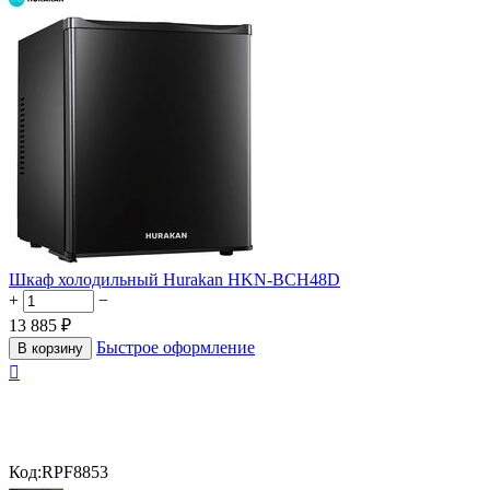
Шкаф холодильный Hurakan HKN-BCH48D
+
−
13 885
₽
Быстрое оформление
В корзину

Код:
RPF8853