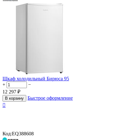
Шкаф холодильный Бирюса 95
+
−
12 297
₽
Быстрое оформление
В корзину

Код:
EQ388608