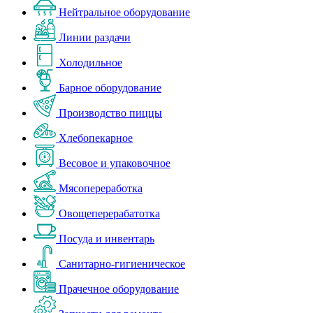
Нейтральное оборудование
Линии раздачи
Холодильное
Барное оборудование
Производство пиццы
Хлебопекарное
Весовое и упаковочное
Мясопереработка
Овощеперерабатотка
Посуда и инвентарь
Санитарно-гигиеническое
Прачечное оборудование