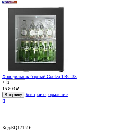
Холодильник барный Cooleq TBC-38
+
−
15 803
₽
Быстрое оформление
В корзину

Код:
EQ171516