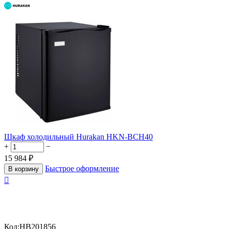
Шкаф холодильный Hurakan HKN-BCH40
+
−
15 984
₽
Быстрое оформление
В корзину

Код:
HB201856