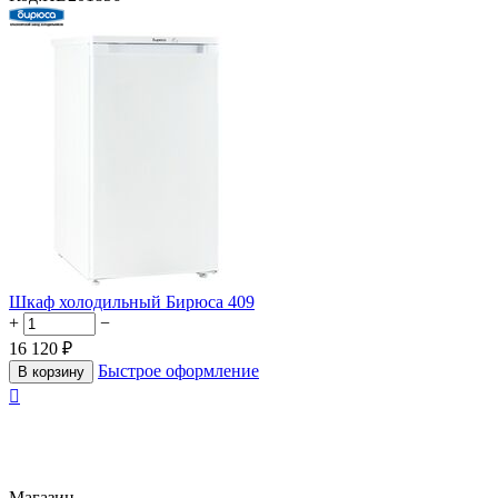
Шкаф холодильный Бирюса 409
+
−
16 120
₽
Быстрое оформление
В корзину

Магазин