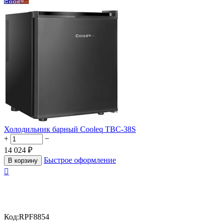
Холодильник барный Cooleq TBC-38S
+
−
14 024
₽
Быстрое оформление
В корзину

Код:
RPF8854