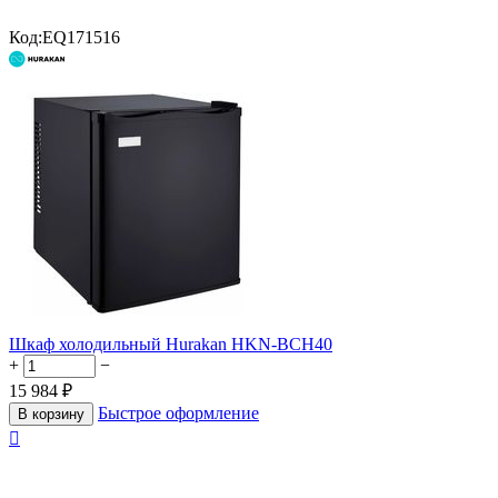
Код:
EQ171516
Шкаф холодильный Hurakan HKN-BCH40
+
−
15 984
₽
Быстрое оформление
В корзину
