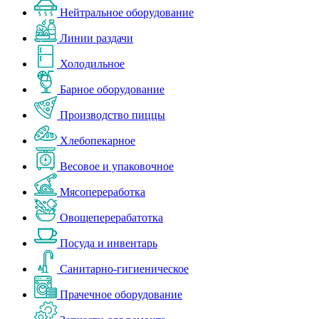
Нейтральное оборудование
Линии раздачи
Холодильное
Барное оборудование
Производство пиццы
Хлебопекарное
Весовое и упаковочное
Мясопереработка
Овощеперерабатотка
Посуда и инвентарь
Санитарно-гигиеническое
Прачечное оборудование