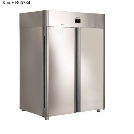
Код:
HB66384