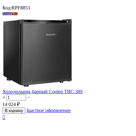
Код:
RPF8853
Холодильник барный Cooleq TBC-38S
+
−
14 024
₽
Быстрое оформление
В корзину
