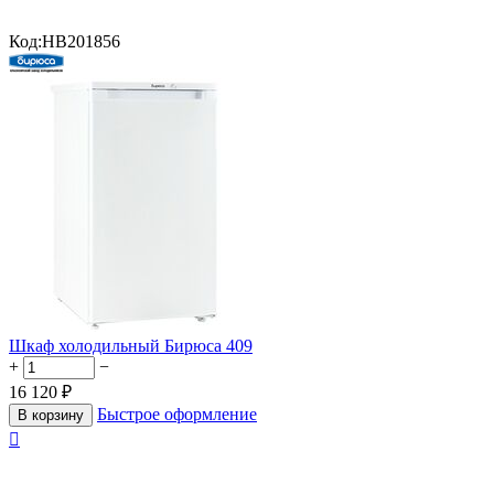
Код:
HB201856
Шкаф холодильный Бирюса 409
+
−
16 120
₽
Быстрое оформление
В корзину
