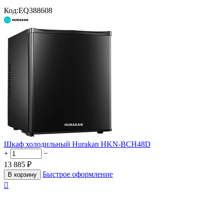
Код:
EQ388608
Шкаф холодильный Hurakan HKN-BCH48D
+
−
13 885
₽
Быстрое оформление
В корзину
