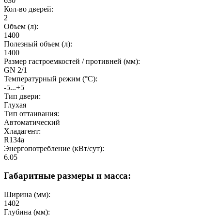
630
Кол-во дверей:
2
Объем (л):
1400
Полезный объeм (л):
1400
Размер гастроемкостей / противней (мм):
GN 2/1
Температурный режим (°C):
-5...+5
Тип двери:
Глухая
Тип оттаивания:
Автоматический
Хладагент:
R134a
Энергопотребление (кВт/сут):
6.05
Габаритные размеры и масса:
Ширина (мм):
1402
Глубина (мм):