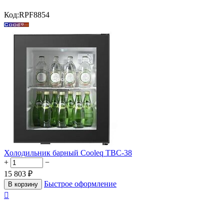
Код:
RPF8854
Холодильник барный Cooleq TBC-38
+
−
15 803
₽
Быстрое оформление
В корзину
