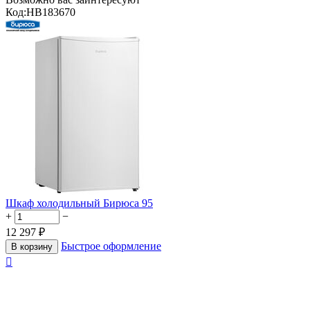
Код:
HB183670
Шкаф холодильный Бирюса 95
+
−
12 297
₽
Быстрое оформление
В корзину
