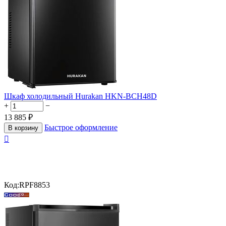
Шкаф холодильный Hurakan HKN-BCH48D
+
−
13 885
₽
Быстрое оформление
В корзину

Код:
RPF8853