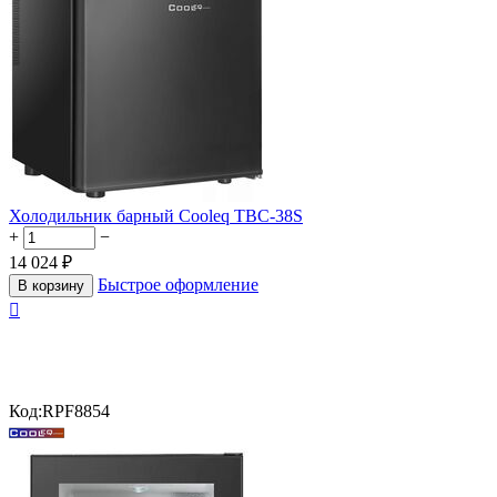
Холодильник барный Cooleq TBC-38S
+
−
14 024
₽
Быстрое оформление
В корзину

Код:
RPF8854