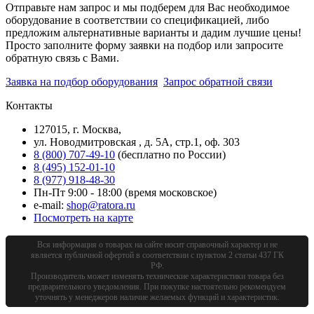
Отправьте нам запрос и мы подберем для Вас необходимое
оборудование в соответствии со спецификацией, либо
предложим альтернативные варианты и дадим лучшие цены!
Просто заполните форму заявки на подбор или запросите
обратную связь с Вами.
Заявка на подбор оборудования
Запрос обратной связи
Контакты
127015, г. Москва,
ул. Новодмитровская , д. 5А, стр.1, оф. 303
8 (800) 707-49-10
(бесплатно по России)
8 (495) 152-01-10
8 (977) 918-48-30
Пн-Пт 9:00 - 18:00 (время московское)
e-mail:
shop@ratora.ru
Посмотреть на карте
Вся информация о товарах на сайте носит справочный характер и не
является публичной офертой в соответствии с пунктом 2 статьи 437 ГК
РФ.
Производитель может изменять технические характеристики товара без
предварительного уведомления. При покупке настоятельно рекомендуем
уточнять у менеджеров наличие желаемых функций и характеристик.