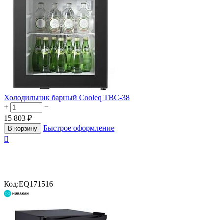
Холодильник барный Cooleq TBC-38
+
−
15 803
₽
Быстрое оформление
В корзину

Код:
EQ171516