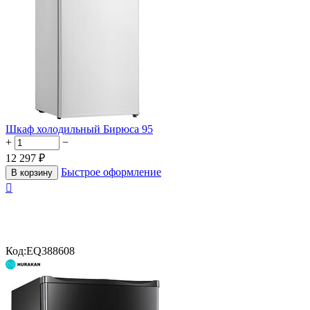
Шкаф холодильный Бирюса 95
+
−
12 297
₽
Быстрое оформление
В корзину

Код:
EQ388608