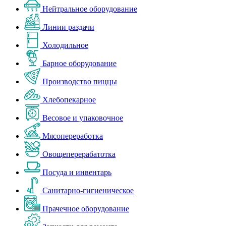
Нейтральное оборудование
Линии раздачи
Холодильное
Барное оборудование
Производство пиццы
Хлебопекарное
Весовое и упаковочное
Мясопереработка
Овощеперерабатотка
Посуда и инвентарь
Санитарно-гигиеническое
Прачечное оборудование