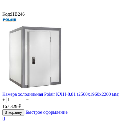
Код:
HB246
Камера холодильная Polair КХН-8,81 (2560х1960х2200 мм)
+
−
167 329
₽
Быстрое оформление
В корзину
