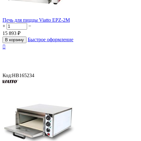
Печь для пиццы Viatto EPZ-2M
+
−
15 893
₽
Быстрое оформление
В корзину

Код:
HB165234