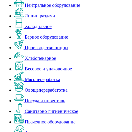
Нейтральное оборудование
Линии раздачи
Холодильное
Барное оборудование
Производство пиццы
Хлебопекарное
Весовое и упаковочное
Мясопереработка
Овощеперерабатотка
Посуда и инвентарь
Санитарно-гигиеническое
Прачечное оборудование