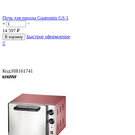
Печь для пиццы Gastromix GS 1
+
−
14 597
₽
Быстрое оформление
В корзину

Код:
HB161741