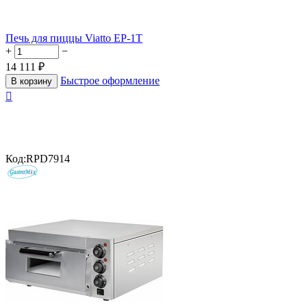
Печь для пиццы Viatto EP-1T
+
−
14 111
₽
Быстрое оформление
В корзину

Код:
RPD7914