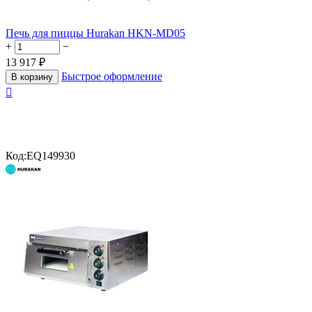
Печь для пиццы Hurakan HKN-MD05
+
−
13 917
₽
Быстрое оформление
В корзину

Код:
EQ149930