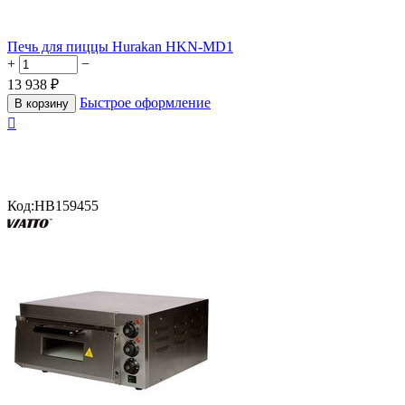
Печь для пиццы Hurakan HKN-MD1
+
−
13 938
₽
Быстрое оформление
В корзину

Код:
HB159455