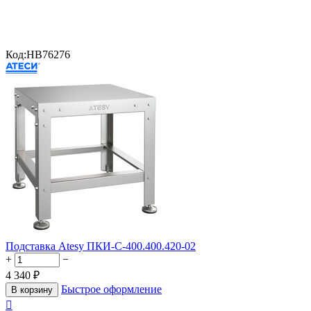
Код:
HB76276
Подставка Atesy ПКИ-С-400.400.420-02
+
−
4 340
₽
Быстрое оформление
В корзину
