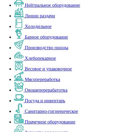
Нейтральное оборудование
Линии раздачи
Холодильное
Барное оборудование
Производство пиццы
Хлебопекарное
Весовое и упаковочное
Мясопереработка
Овощеперерабатотка
Посуда и инвентарь
Санитарно-гигиеническое
Прачечное оборудование