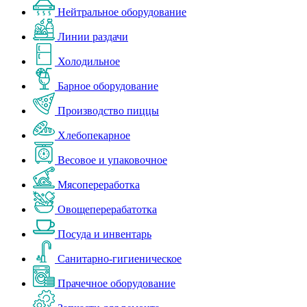
Нейтральное оборудование
Линии раздачи
Холодильное
Барное оборудование
Производство пиццы
Хлебопекарное
Весовое и упаковочное
Мясопереработка
Овощеперерабатотка
Посуда и инвентарь
Санитарно-гигиеническое
Прачечное оборудование