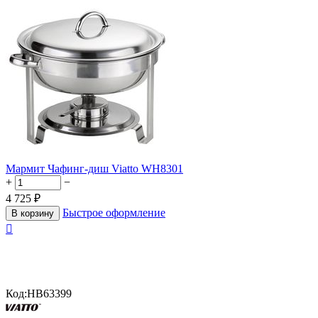
Мармит Чафинг-диш Viatto WH8301
+
−
4 725
₽
Быстрое оформление
В корзину

Код:
HB63399