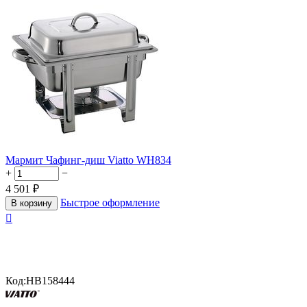
Мармит Чафинг-диш Viatto WH834
+
−
4 501
₽
Быстрое оформление
В корзину

Код:
HB158444