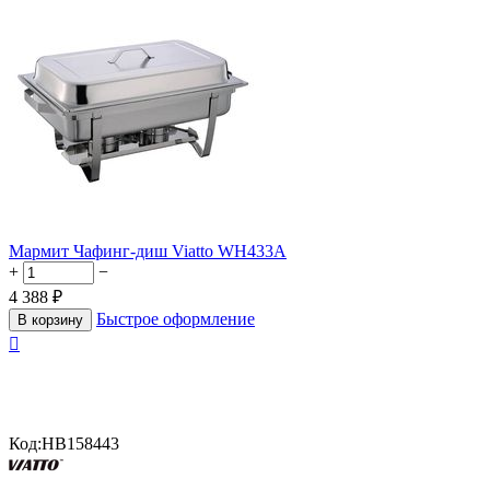
Мармит Чафинг-диш Viatto WH433A
+
−
4 388
₽
Быстрое оформление
В корзину

Код:
HB158443