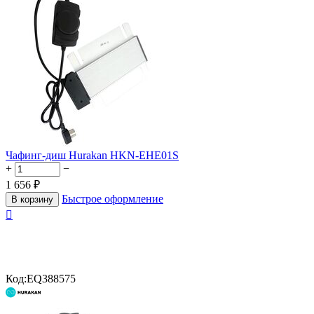
Чафинг-диш Hurakan HKN-EHE01S
+
−
1 656
₽
Быстрое оформление
В корзину

Код:
EQ388575