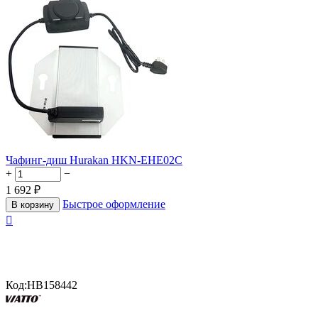
Чафинг-диш Hurakan HKN-EHE02C
+
−
1 692
₽
Быстрое оформление
В корзину

Код:
HB158442