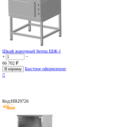
Шкаф жарочный Iterma ШЖ-1
+
−
66 702
₽
Быстрое оформление
В корзину

Код:
HB29726