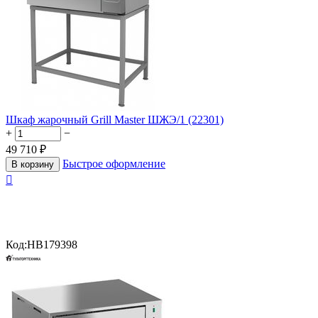
Шкаф жарочный Grill Master ШЖЭ/1 (22301)
+
−
49 710
₽
Быстрое оформление
В корзину

Код:
HB179398