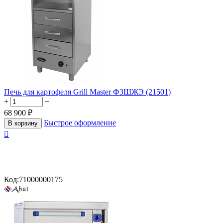
Печь для картофеля Grill Master Ф3ШЖЭ (21501)
+
−
68 900
₽
Быстрое оформление
В корзину

Код:
71000000175