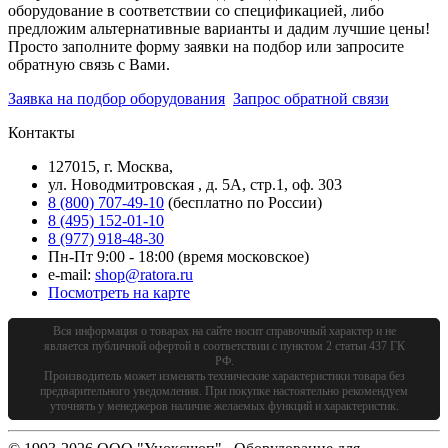
оборудование в соответствии со спецификацией, либо
предложим альтернативные варианты и дадим лучшие цены!
Просто заполните форму заявки на подбор или запросите
обратную связь с Вами.
Заявка на подбор оборудования
Запрос обратной связи
Контакты
127015, г. Москва,
ул. Новодмитровская , д. 5А, стр.1, оф. 303
8 (800) 707-49-10
(бесплатно по России)
8 (495) 152-01-10
8 (977) 918-48-30
Пн-Пт 9:00 - 18:00 (время московское)
e-mail:
shop@ratora.ru
Посмотреть на карте
Вся информация о товарах на сайте носит справочный характер и не
является публичной офертой в соответствии с пунктом 2 статьи 437 ГК
РФ.
Производитель может изменять технические характеристики товара без
предварительного уведомления. При покупке настоятельно рекомендуем
уточнять у менеджеров наличие желаемых функций и характеристик.