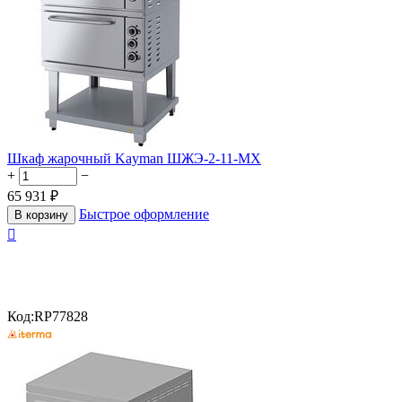
Шкаф жарочный Kayman ШЖЭ-2-11-МХ
+
−
65 931
₽
Быстрое оформление
В корзину

Код:
RP77828