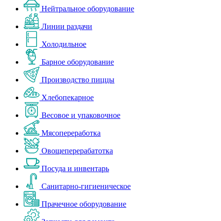
Нейтральное оборудование
Линии раздачи
Холодильное
Барное оборудование
Производство пиццы
Хлебопекарное
Весовое и упаковочное
Мясопереработка
Овощеперерабатотка
Посуда и инвентарь
Санитарно-гигиеническое
Прачечное оборудование