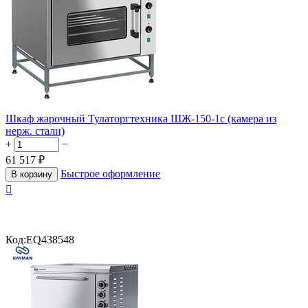
Шкаф жарочный Тулаторгтехника ШЖ-150-1с (камера из
нерж. стали)
+
−
61 517
₽
Быстрое оформление
В корзину

Код:
EQ438548