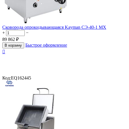
Сковорода опрокидывающаяся Kayman СЭ-40-1 МХ
+
−
89 862
₽
Быстрое оформление
В корзину

Код:
EQ162445