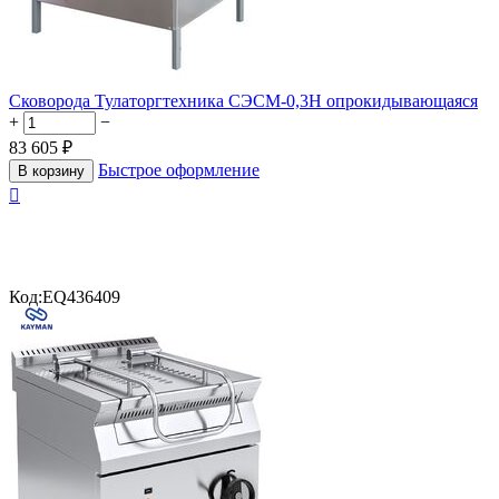
Сковорода Тулаторгтехника СЭСМ-0,3Н опрокидывающаяся
+
−
83 605
₽
Быстрое оформление
В корзину

Код:
EQ436409