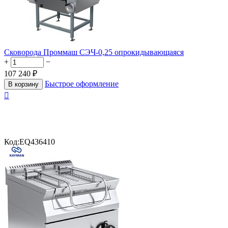
Сковорода Проммаш СЭЧ-0,25 опрокидывающаяся
+
−
107 240
₽
Быстрое оформление
В корзину

Код:
EQ436410