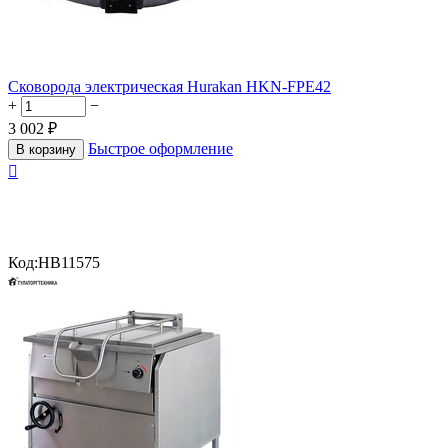
Сковорода электрическая Hurakan HKN-FPE42
+
−
3 002
₽
Быстрое оформление
В корзину

Код:
HB11575