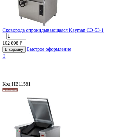
Сковорода опрокидывающаяся Kayman СЭ-53-1
+
−
102 898
₽
Быстрое оформление
В корзину

Код:
HB11581