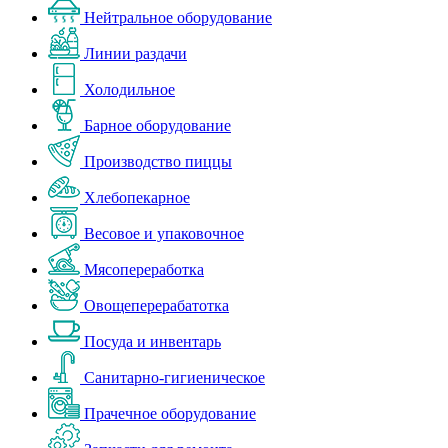
Нейтральное оборудование
Линии раздачи
Холодильное
Барное оборудование
Производство пиццы
Хлебопекарное
Весовое и упаковочное
Мясопереработка
Овощеперерабатотка
Посуда и инвентарь
Санитарно-гигиеническое
Прачечное оборудование