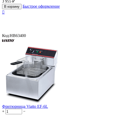
3 955
₽
Быстрое оформление
В корзину

Код:
HB63400
Фритюрница Viatto EF-6L
+
−