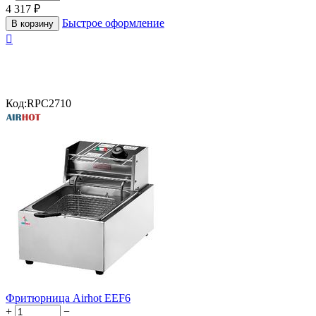
4 317
₽
Быстрое оформление
В корзину

Код:
RPC2710
Фритюрница Airhot EEF6
+
−