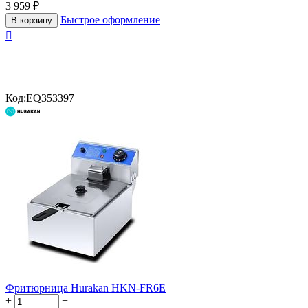
3 959
₽
Быстрое оформление
В корзину

Код:
EQ353397
Фритюрница Hurakan HKN-FR6E
+
−