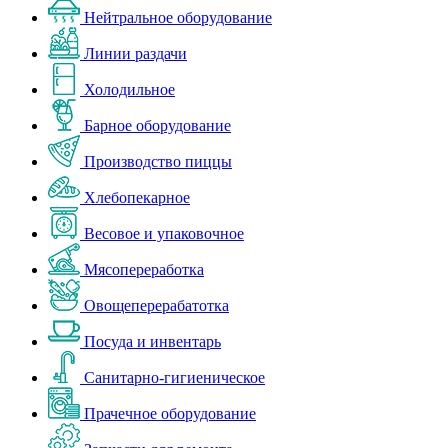
Нейтральное оборудование
Линии раздачи
Холодильное
Барное оборудование
Производство пиццы
Хлебопекарное
Весовое и упаковочное
Мясопереработка
Овощеперерабатотка
Посуда и инвентарь
Санитарно-гигиеническое
Прачечное оборудование