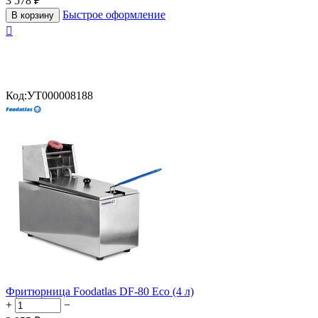
3 578
₽
Быстрое оформление
В корзину

Код:
УТ000008188
Фритюрница Foodatlas DF-80 Eco (4 л)
+
−