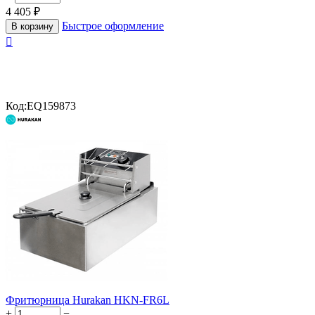
4 405
₽
Быстрое оформление
В корзину

Код:
EQ159873
Фритюрница Hurakan HKN-FR6L
+
−