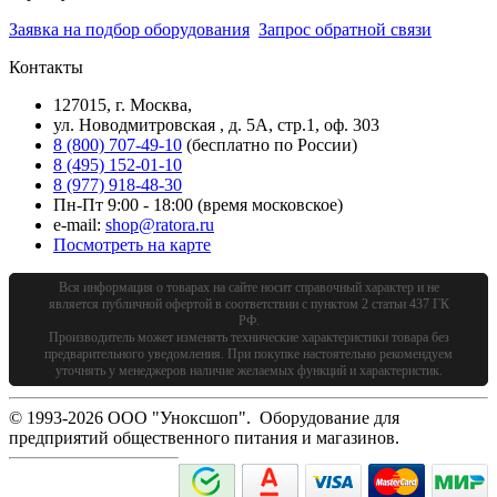
Заявка на подбор оборудования
Запрос обратной связи
Контакты
127015, г. Москва,
ул. Новодмитровская , д. 5А, стр.1, оф. 303
8 (800) 707-49-10
(бесплатно по России)
8 (495) 152-01-10
8 (977) 918-48-30
Пн-Пт 9:00 - 18:00 (время московское)
e-mail:
shop@ratora.ru
Посмотреть на карте
Вся информация о товарах на сайте носит справочный характер и не
является публичной офертой в соответствии с пунктом 2 статьи 437 ГК
РФ.
Производитель может изменять технические характеристики товара без
предварительного уведомления. При покупке настоятельно рекомендуем
уточнять у менеджеров наличие желаемых функций и характеристик.
© 1993-2026 ООО "Уноксшоп". Оборудование для
предприятий общественного питания и магазинов.