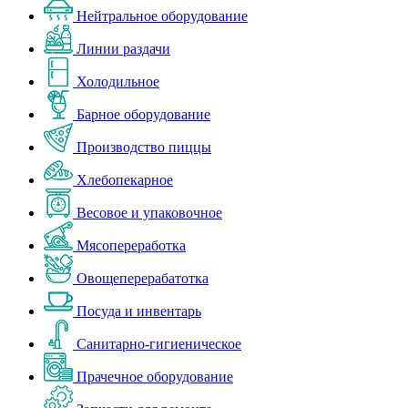
Нейтральное оборудование
Линии раздачи
Холодильное
Барное оборудование
Производство пиццы
Хлебопекарное
Весовое и упаковочное
Мясопереработка
Овощеперерабатотка
Посуда и инвентарь
Санитарно-гигиеническое
Прачечное оборудование