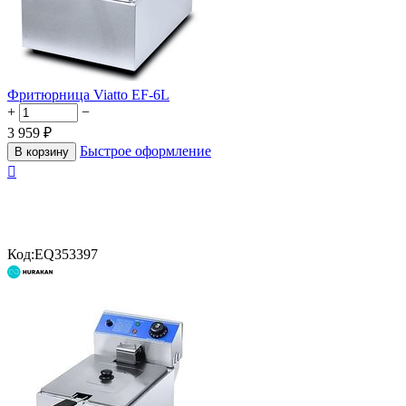
Фритюрница Viatto EF-6L
+
−
3 959
₽
Быстрое оформление
В корзину

Код:
EQ353397