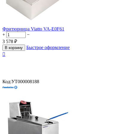
Фритюрница Viatto VA-E0F61
+
−
3 578
₽
Быстрое оформление
В корзину

Код:
УТ000008188