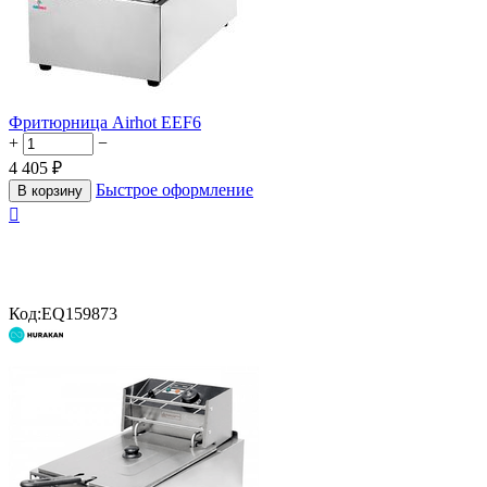
Фритюрница Airhot EEF6
+
−
4 405
₽
Быстрое оформление
В корзину

Код:
EQ159873