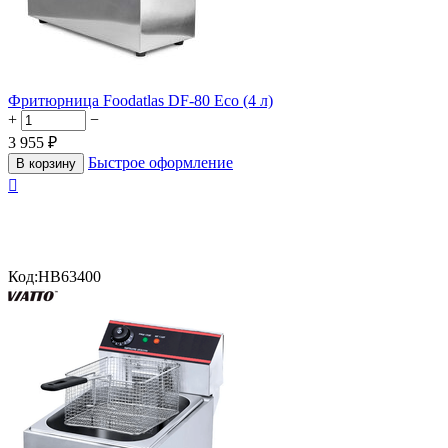
Фритюрница Foodatlas DF-80 Eco (4 л)
+
−
3 955
₽
Быстрое оформление
В корзину

Код:
HB63400