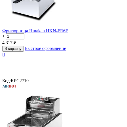
Фритюрница Hurakan HKN-FR6E
+
−
4 317
₽
Быстрое оформление
В корзину

Код:
RPC2710