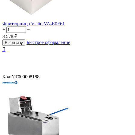
Фритюрница Viatto VA-E0F61
+
−
3 578
₽
Быстрое оформление
В корзину

Код:
УТ000008188