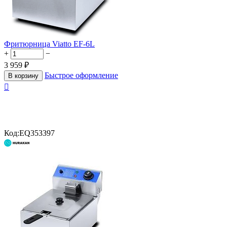
Фритюрница Viatto EF-6L
+
−
3 959
₽
Быстрое оформление
В корзину

Код:
EQ353397