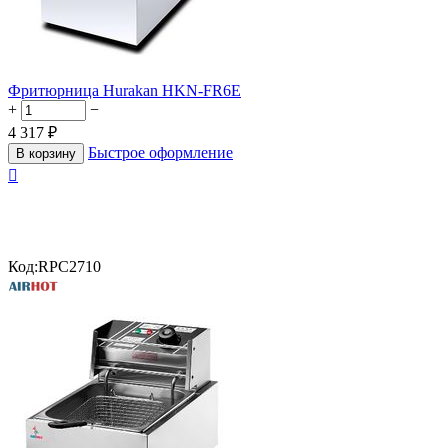
Фритюрница Hurakan HKN-FR6E
+
−
4 317
₽
Быстрое оформление
В корзину

Код:
RPC2710