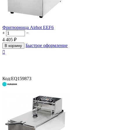
Фритюрница Airhot EEF6
+
−
4 405
₽
Быстрое оформление
В корзину

Код:
EQ159873