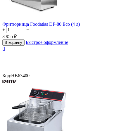
Фритюрница Foodatlas DF-80 Eco (4 л)
+
−
3 955
₽
Быстрое оформление
В корзину

Код:
HB63400