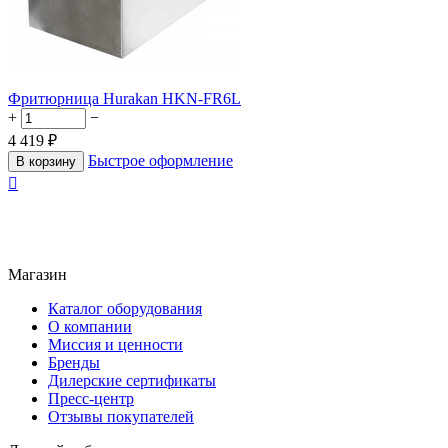
Фритюрница Hurakan HKN-FR6L
+
−
4 419
₽
Быстрое оформление
В корзину

Магазин
Каталог оборудования
О компании
Миссия и ценности
Бренды
Дилерские сертификаты
Пресс-центр
Отзывы покупателей