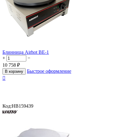
Блинница Airhot BE-1
+
−
10 758
₽
Быстрое оформление
В корзину

Код:
HB159439