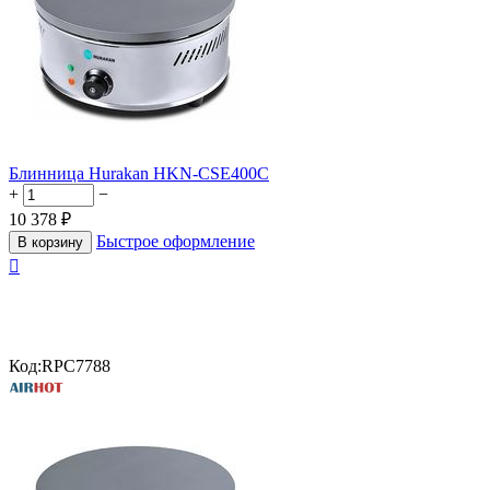
Блинница Hurakan HKN-CSE400C
+
−
10 378
₽
Быстрое оформление
В корзину

Код:
RPC7788