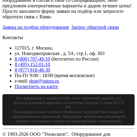
оборудование в соответствии со спецификацией, либо
предложим альтернативные варианты и дадим лучшие цены!
Просто заполните форму заявки на подбор или запросите
обратную связь с Вами.
Заявка на подбор оборудования
Запрос обратной связи
Контакты
127015, г. Москва,
ул. Новодмитровская , д. 5А, стр.1, оф. 303
8 (800) 707-49-10
(бесплатно по России)
8 (495) 152-01-10
8 (977) 918-48-30
Пн-Пт 9:00 - 18:00 (время московское)
e-mail:
shop@ratora.ru
Посмотреть на карте
Вся информация о товарах на сайте носит справочный характер и не
является публичной офертой в соответствии с пунктом 2 статьи 437 ГК
РФ.
Производитель может изменять технические характеристики товара без
предварительного уведомления. При покупке настоятельно рекомендуем
уточнять у менеджеров наличие желаемых функций и характеристик.
© 1993-2026 ООО "Уноксшоп". Оборудование для