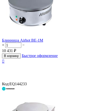
Блинница Airhot BE-1M
+
−
10 431
₽
Быстрое оформление
В корзину

Код:
EQ144233