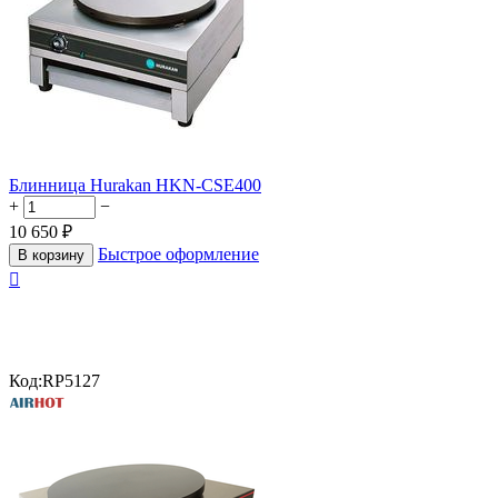
Блинница Hurakan HKN-CSE400
+
−
10 650
₽
Быстрое оформление
В корзину

Код:
RP5127