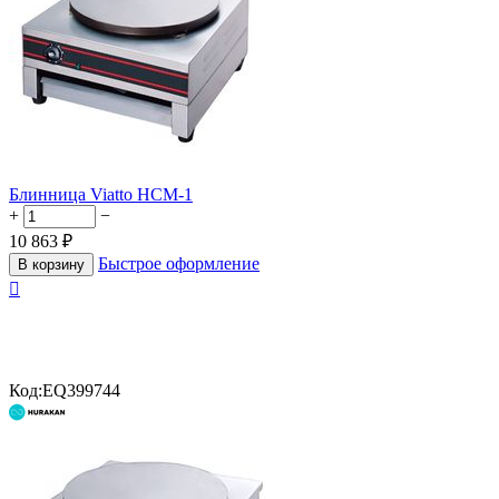
Блинница Viatto HCM-1
+
−
10 863
₽
Быстрое оформление
В корзину

Код:
EQ399744