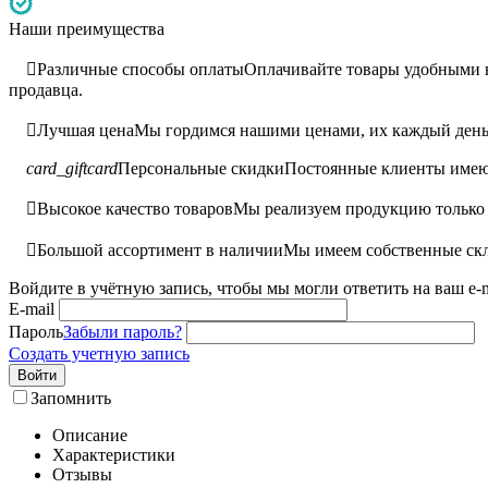
Наши преимущества

Различные способы оплаты
Оплачивайте товары удобными ва
продавца.

Лучшая цена
Мы гордимся нашими ценами, их каждый день 
card_giftcard
Персональные скидки
Постоянные клиенты имею

Высокое качество товаров
Мы реализуем продукцию только 

Большой ассортимент в наличии
Мы имеем собственные скл
Войдите в учётную запись, чтобы мы могли ответить на ваш e-m
E-mail
Пароль
Забыли пароль?
Создать учетную запись
Войти
Запомнить
Описание
Характеристики
Отзывы