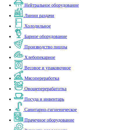
Нейтральное оборудование
Линии раздачи
Холодильное
Барное оборудование
Производство пиццы
Хлебопекарное
Весовое и упаковочное
Мясопереработка
Овощеперерабатотка
Посуда и инвентарь
Санитарно-гигиеническое
Прачечное оборудование