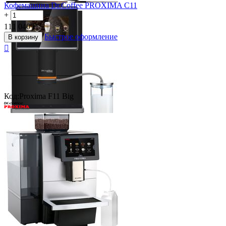
Кофемашина Dr.Coffee PROXIMA C11
+
−
111 040
₽
Быстрое оформление
В корзину

Код:
Proxima F11 Big