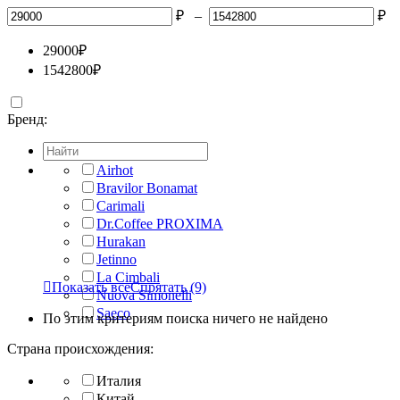
₽
–
₽
29000
₽
1542800
₽
Бренд:
Airhot
Bravilor Bonamat
Carimali
Dr.Coffee PROXIMA
Hurakan
Jetinno
La Cimbali

Показать все
Спрятать
(9)
Nuova Simonelli
Saeco
По этим критериям поиска ничего не найдено
Страна происхождения:
Италия
Китай