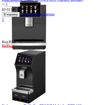
+
−
83 013
₽
Быстрое оформление
В корзину

Код:
BTB 102