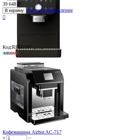
39 648
₽
Быстрое оформление
В корзину

Код:
RPD3197
Кофемашина Airhot AC-717
+
−