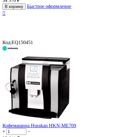
34 376
₽
Быстрое оформление
В корзину

Код:
EQ150451
Кофемашина Hurakan HKN-ME709
+
−