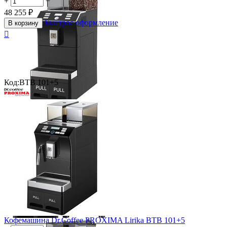
+
−
48 255
₽
Быстрое оформление
В корзину

Код:
BTB 101+5
Кофемашина Dr.Coffee PROXIMA Lirika BTB 101+5