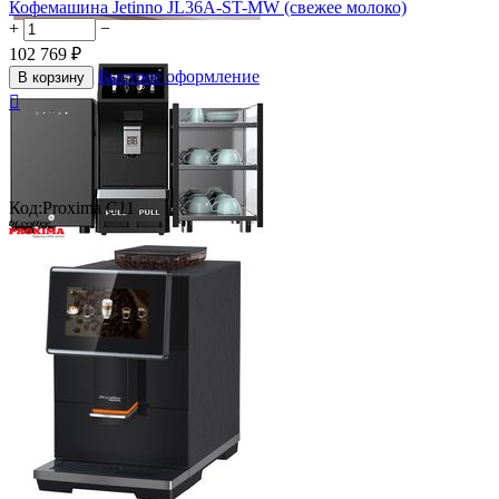
Кофемашина Jetinno JL36А-ST-MW (свежее молоко)
+
−
102 769
₽
Быстрое оформление
В корзину

Код:
Proxima C11