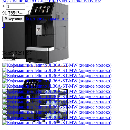
Кофемашина Dr.Coffee PROXIMA Lirika BTB 102
+
−
91 765
₽
Быстрое оформление
В корзину

Код:
DR291497