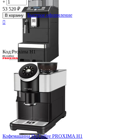
+
−
53 520
₽
Быстрое оформление
В корзину

Код:
Proxima H1
Кофемашина Dr.Coffee PROXIMA H1