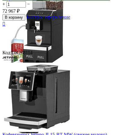
+
−
72 967
₽
Быстрое оформление
В корзину

Код:
DR288114
Кофемашина Jetinno JL15-BT-MW (свежее молоко)