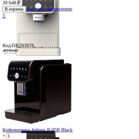
39 648
₽
Быстрое оформление
В корзину

Код:
DR293978
Кофемашина Jetinno JL05B Black
+
−