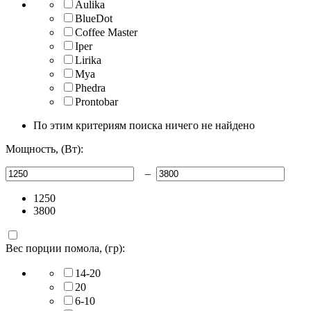
Aulika
BlueDot
Coffee Master
Iper
Lirika
Mya
Phedra
Prontobar
По этим критериям поиска ничего не найдено
Мощность, (Вт):
–
1250
3800
Вес порции помола, (гр):
14-20
20
6-10