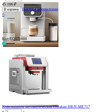
45 106
₽
Быстрое оформление
В корзину

Код:
EQ170888
Кофемашина автоматическая Hurakan HKN-ME717
+
−