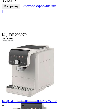
35 641
₽
Быстрое оформление
В корзину

Код:
DR293979
Кофемашина Jetinno JL05B White
+
−