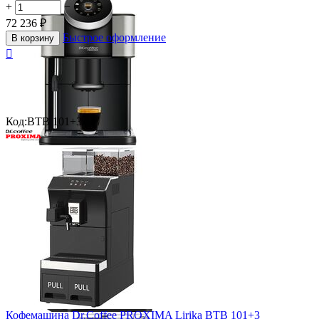
+
−
72 236
₽
Быстрое оформление
В корзину

Код:
BTB 101+3
Кофемашина Dr.Coffee PROXIMA Lirika BTB 101+3