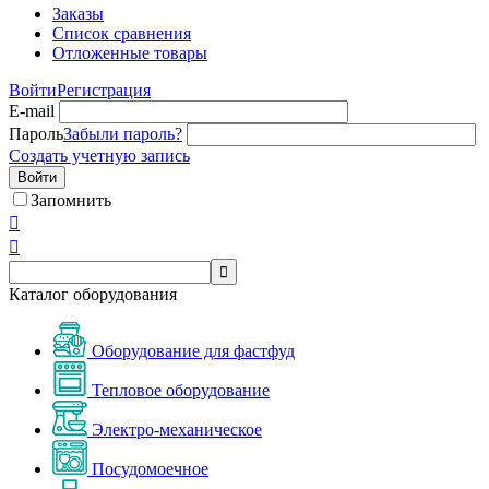
Заказы
Список сравнения
Отложенные товары
Войти
Регистрация
E-mail
Пароль
Забыли пароль?
Создать учетную запись
Войти
Запомнить



Каталог оборудования
Оборудование для фастфуд
Тепловое оборудование
Электро-механическое
Посудомоечное