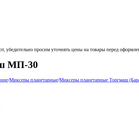
ют, убедительно просим уточнять цены на товары
перед оформле
ш МП-30
ание
/
Миксеры планетарные
/
Миксеры планетарные Торгмаш (Бар