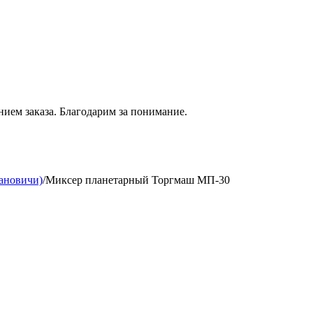
нием
заказа. Благодарим за понимание.
ановичи)
/
Миксер планетарный Торгмаш МП-30