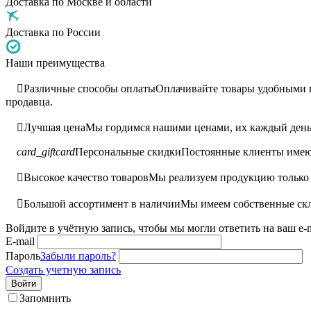
Доставка по Москве и области
Доставка по России
Наши преимущества

Различные способы оплаты
Оплачивайте товары удобными ва
продавца.

Лучшая цена
Мы гордимся нашими ценами, их каждый день 
card_giftcard
Персональные скидки
Постоянные клиенты имею

Высокое качество товаров
Мы реализуем продукцию только 

Большой ассортимент в наличии
Мы имеем собственные скл
Войдите в учётную запись, чтобы мы могли ответить на ваш e-m
E-mail
Пароль
Забыли пароль?
Создать учетную запись
Войти
Запомнить