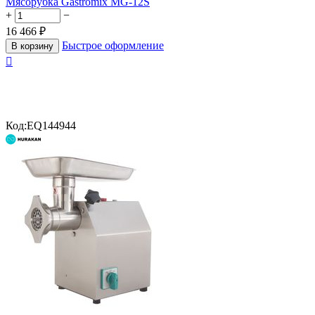
Мясорубка Gastromix MG-12S
+
−
16 466
₽
Быстрое оформление
В корзину

Код:
EQ144944