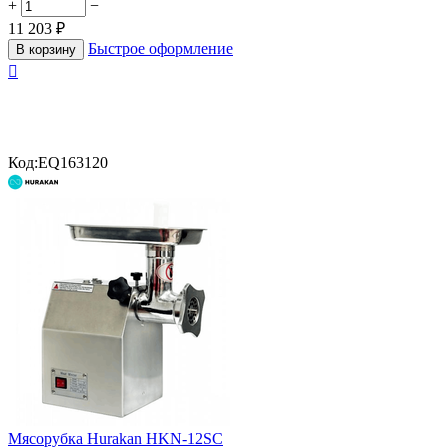
+
−
11 203
₽
Быстрое оформление
В корзину

Код:
EQ163120
Мясорубка Hurakan HKN-12SC