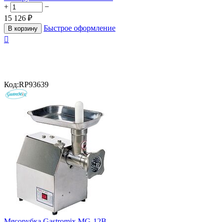
+
−
15 126
₽
Быстрое оформление
В корзину

Код:
RP93639
Мясорубка Gastromix MG-12B