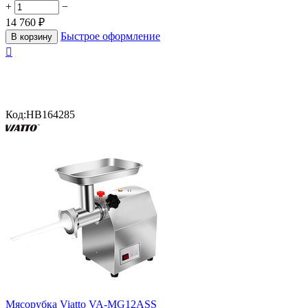
+
−
14 760
₽
Быстрое оформление
В корзину

Код:
HB164285
Мясорубка Viatto VA-MG12ASS