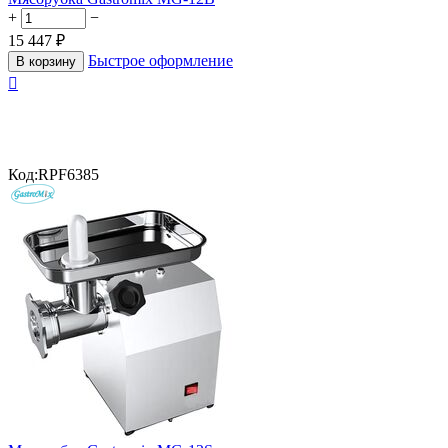
+
−
15 447
₽
Быстрое оформление
В корзину

Код:
RPF6385