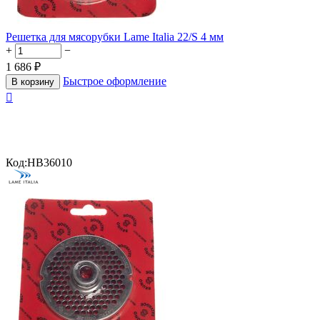
Решетка для мясорубки Lame Italia 22/S 4 мм
+
−
1 686
₽
Быстрое оформление
В корзину

Код:
HB36010