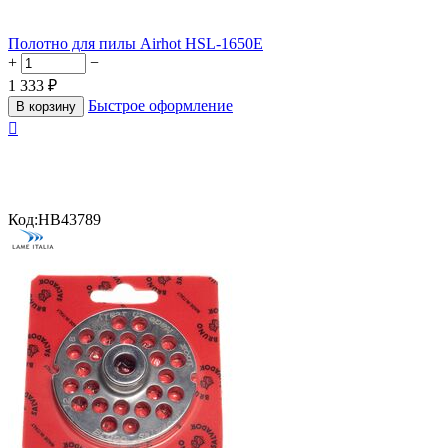
Полотно для пилы Airhot HSL-1650E
+
−
1 333
₽
Быстрое оформление
В корзину

Код:
HB43789