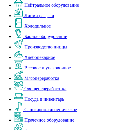
Нейтральное оборудование
Линии раздачи
Холодильное
Барное оборудование
Производство пиццы
Хлебопекарное
Весовое и упаковочное
Мясопереработка
Овощеперерабатотка
Посуда и инвентарь
Санитарно-гигиеническое
Прачечное оборудование