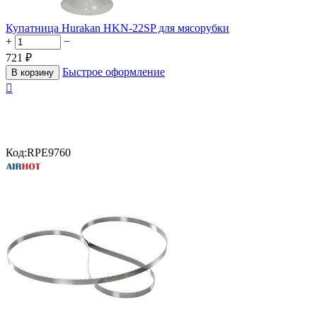
Купатница Hurakan HKN-22SP для мясорубки
+
−
721
₽
Быстрое оформление
В корзину

Код:
RPE9760