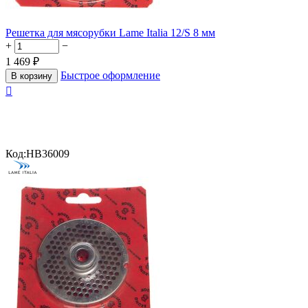
Решетка для мясорубки Lame Italia 12/S 8 мм
+
−
1 469
₽
Быстрое оформление
В корзину

Код:
HB36009