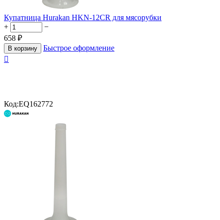
Купатница Hurakan HKN-12CR для мясорубки
+
−
658
₽
Быстрое оформление
В корзину

Код:
EQ162772