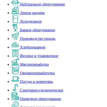
Нейтральное оборудование
Линии раздачи
Холодильное
Барное оборудование
Производство пиццы
Хлебопекарное
Весовое и упаковочное
Мясопереработка
Овощеперерабатотка
Посуда и инвентарь
Санитарно-гигиеническое
Прачечное оборудование