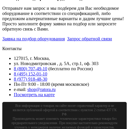
Отправьте нам запрос и мы подберем для Вас необходимое
оборудование в соответствии со спецификацией, либо
предложим альтернативные варианты и дадим лучшие цены!
Просто заполните форму заявки на подбор или запросите
обратную связь с Вами.
Заявка на подбор оборудования
Запрос обратной связи
Контакты
127015, г. Москва,
ул. Новодмитровская , д. 5А, стр.1, оф. 303
8 (800) 707-49-10
(бесплатно по России)
8 (495) 152-01-10
8 (977) 918-48-30
Пн-Пт 9:00 - 18:00 (время московское)
e-mail:
shop@ratora.ru
Посмотреть на карте
Вся информация о товарах на сайте носит справочный характер и не
является публичной офертой в соответствии с пунктом 2 статьи 437 ГК
РФ.
Производитель может изменять технические характеристики товара без
предварительного уведомления. При покупке настоятельно рекомендуем
уточнять у менеджеров наличие желаемых функций и характеристик.