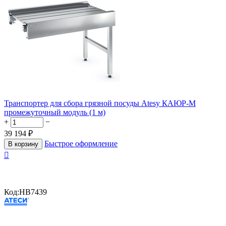
Транспортер для сбора грязной посуды Atesy КАЮР-М
промежуточный модуль (1 м)
+
−
39 194
₽
Быстрое оформление
В корзину

Код:
HB7439