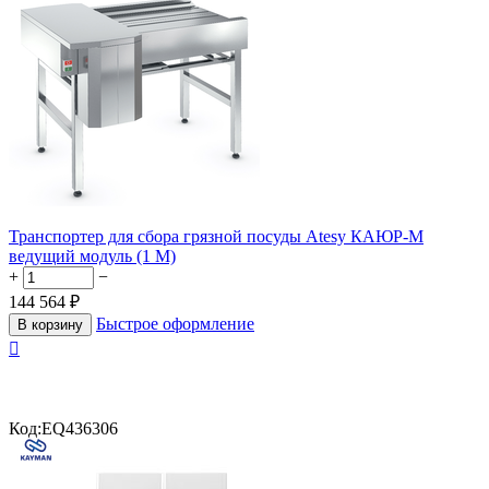
Транспортер для сбора грязной посуды Atesy КАЮР-М
ведущий модуль (1 М)
+
−
144 564
₽
Быстрое оформление
В корзину

Код:
EQ436306