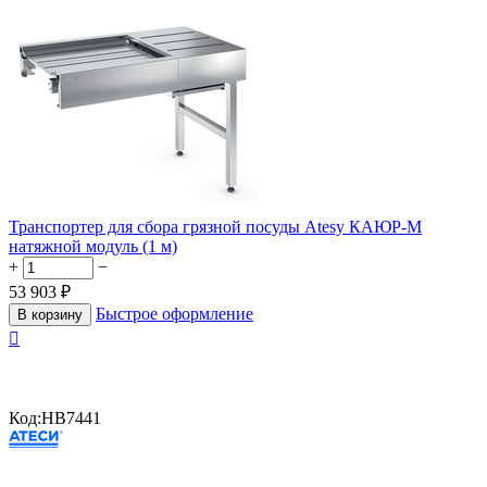
Транспортер для сбора грязной посуды Atesy КАЮР-М
натяжной модуль (1 м)
+
−
53 903
₽
Быстрое оформление
В корзину

Код:
HB7441