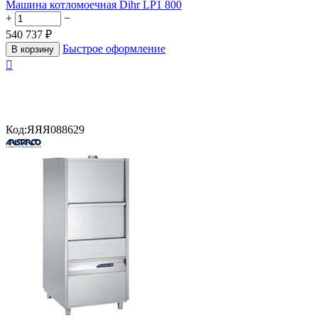
Машина котломоечная Dihr LP1 800
+
−
540 737
₽
Быстрое оформление
В корзину

Код:
ЯЯЯ088629