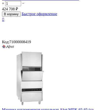
+
−
424 708
₽
Быстрое оформление
В корзину

Код:
71000008419
Машина котломоечная купольная Abat МПК-65-65 (со