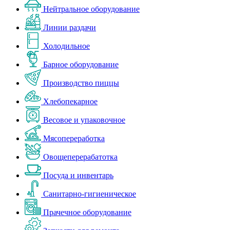
Нейтральное оборудование
Линии раздачи
Холодильное
Барное оборудование
Производство пиццы
Хлебопекарное
Весовое и упаковочное
Мясопереработка
Овощеперерабатотка
Посуда и инвентарь
Санитарно-гигиеническое
Прачечное оборудование