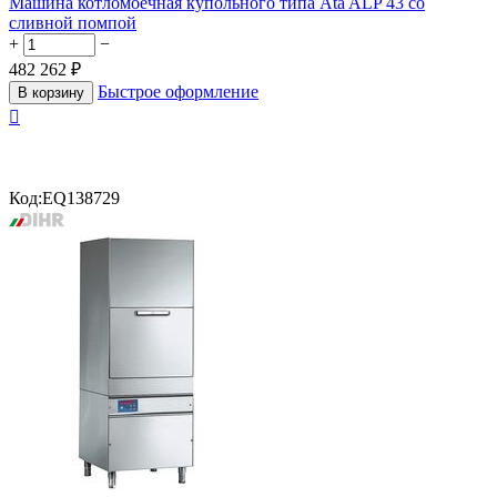
Машина котломоечная купольного типа Ata ALP 43 со
сливной помпой
+
−
482 262
₽
Быстрое оформление
В корзину

Код:
EQ138729