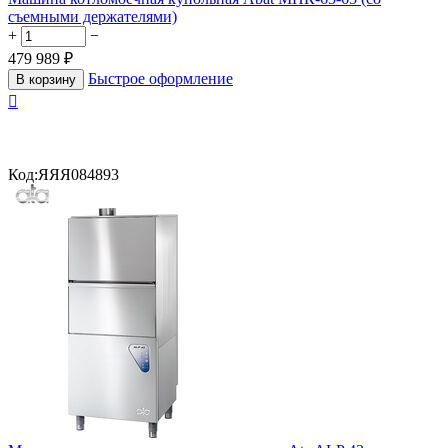
съемными держателями)
+
−
479 989
₽
Быстрое оформление
В корзину

Код:
ЯЯЯ084893