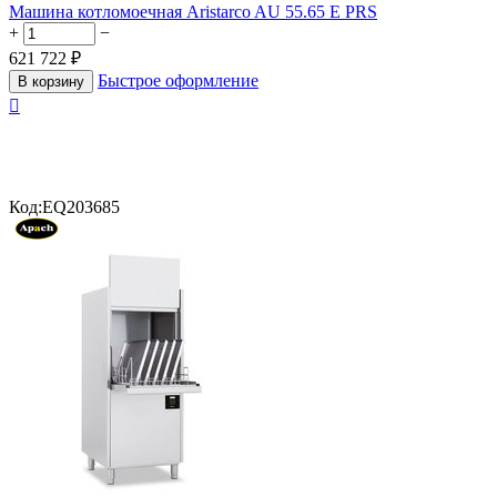
Машина котломоечная Aristarco AU 55.65 E PRS
+
−
621 722
₽
Быстрое оформление
В корзину

Код:
EQ203685