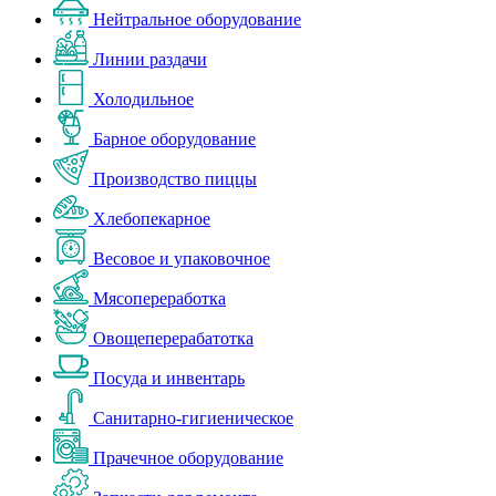
Нейтральное оборудование
Линии раздачи
Холодильное
Барное оборудование
Производство пиццы
Хлебопекарное
Весовое и упаковочное
Мясопереработка
Овощеперерабатотка
Посуда и инвентарь
Санитарно-гигиеническое
Прачечное оборудование