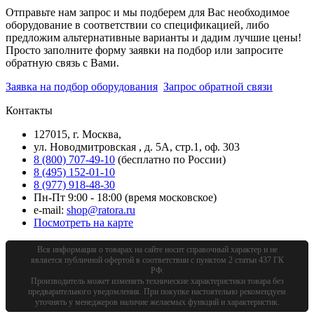
Отправьте нам запрос и мы подберем для Вас необходимое
оборудование в соответствии со спецификацией, либо
предложим альтернативные варианты и дадим лучшие цены!
Просто заполните форму заявки на подбор или запросите
обратную связь с Вами.
Заявка на подбор оборудования
Запрос обратной связи
Контакты
127015, г. Москва,
ул. Новодмитровская , д. 5А, стр.1, оф. 303
8 (800) 707-49-10
(бесплатно по России)
8 (495) 152-01-10
8 (977) 918-48-30
Пн-Пт 9:00 - 18:00 (время московское)
e-mail:
shop@ratora.ru
Посмотреть на карте
Вся информация о товарах на сайте носит справочный характер и не
является публичной офертой в соответствии с пунктом 2 статьи 437 ГК
РФ.
Производитель может изменять технические характеристики товара без
предварительного уведомления. При покупке настоятельно рекомендуем
уточнять у менеджеров наличие желаемых функций и характеристик.