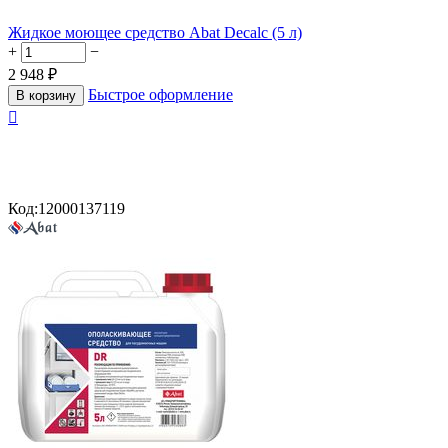
Жидкое моющее средство Abat Decalc (5 л)
+
−
2 948
₽
Быстрое оформление
В корзину

Код:
12000137119