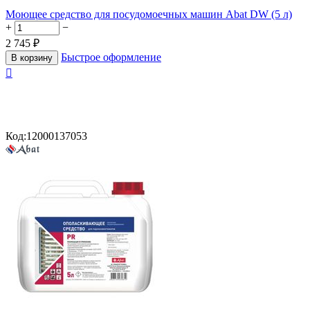
Моющее средство для посудомоечных машин Abat DW (5 л)
+
−
2 745
₽
Быстрое оформление
В корзину

Код:
12000137053