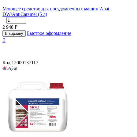
Моющее средство для посудомоечных машин Abat
DW/AntiCaramel (5 л)
+
−
2 948
₽
Быстрое оформление
В корзину

Код:
12000137117