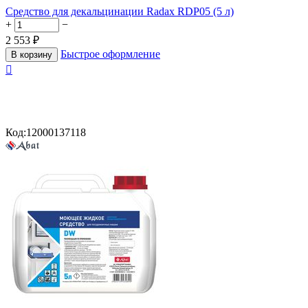
Средство для декальцинации Radax RDP05 (5 л)
+
−
2 553
₽
Быстрое оформление
В корзину

Код:
12000137118