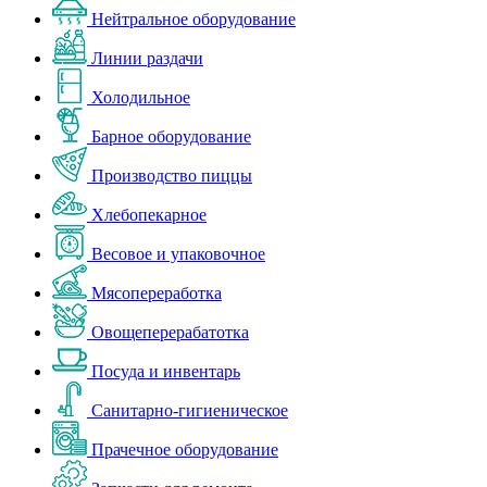
Нейтральное оборудование
Линии раздачи
Холодильное
Барное оборудование
Производство пиццы
Хлебопекарное
Весовое и упаковочное
Мясопереработка
Овощеперерабатотка
Посуда и инвентарь
Санитарно-гигиеническое
Прачечное оборудование