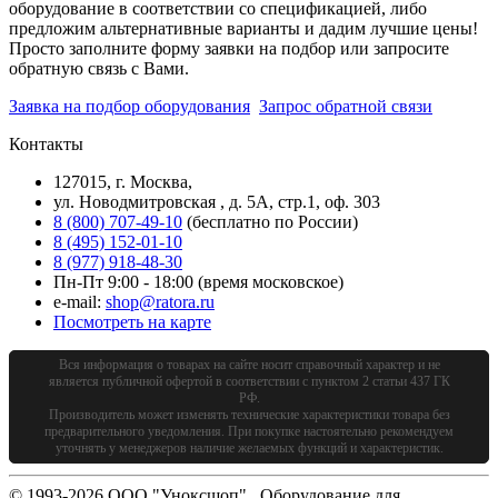
оборудование в соответствии со спецификацией, либо
предложим альтернативные варианты и дадим лучшие цены!
Просто заполните форму заявки на подбор или запросите
обратную связь с Вами.
Заявка на подбор оборудования
Запрос обратной связи
Контакты
127015, г. Москва,
ул. Новодмитровская , д. 5А, стр.1, оф. 303
8 (800) 707-49-10
(бесплатно по России)
8 (495) 152-01-10
8 (977) 918-48-30
Пн-Пт 9:00 - 18:00 (время московское)
e-mail:
shop@ratora.ru
Посмотреть на карте
Вся информация о товарах на сайте носит справочный характер и не
является публичной офертой в соответствии с пунктом 2 статьи 437 ГК
РФ.
Производитель может изменять технические характеристики товара без
предварительного уведомления. При покупке настоятельно рекомендуем
уточнять у менеджеров наличие желаемых функций и характеристик.
© 1993-2026 ООО "Уноксшоп". Оборудование для