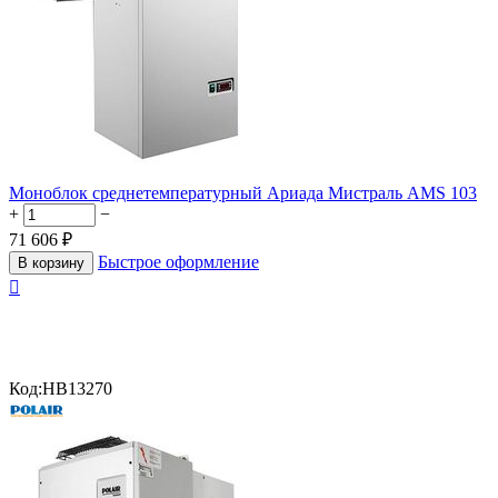
Моноблок среднетемпературный Ариада Мистраль AMS 103
+
−
71 606
₽
Быстрое оформление
В корзину

Код:
HB13270