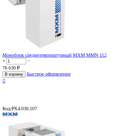
Моноблок среднетемпературный МХМ MMN 112
+
−
76 630
₽
Быстрое оформление
В корзину

Код:
РХ4.030.107