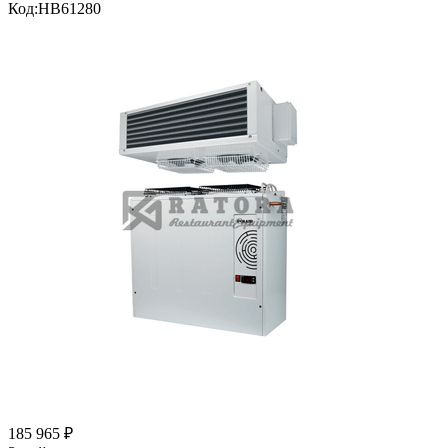
Код:
HB61280
185 965
₽