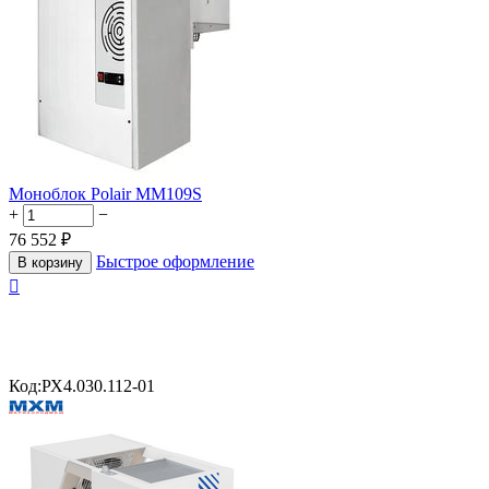
Моноблок Polair MM109S
+
−
76 552
₽
Быстрое оформление
В корзину

Код:
РХ4.030.112-01