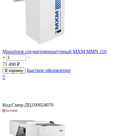
Моноблок среднетемпературный МХМ MMN 110
+
−
71 490
₽
Быстрое оформление
В корзину

Код:
Смир-ДЦ100024070