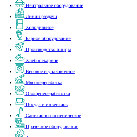
Нейтральное оборудование
Линии раздачи
Холодильное
Барное оборудование
Производство пиццы
Хлебопекарное
Весовое и упаковочное
Мясопереработка
Овощеперерабатотка
Посуда и инвентарь
Санитарно-гигиеническое
Прачечное оборудование