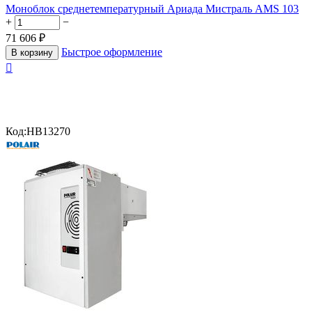
Моноблок среднетемпературный Ариада Мистраль AMS 103
+
−
71 606
₽
Быстрое оформление
В корзину

Код:
HB13270