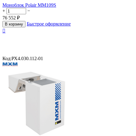
Моноблок Polair MM109S
+
−
76 552
₽
Быстрое оформление
В корзину

Код:
РХ4.030.112-01