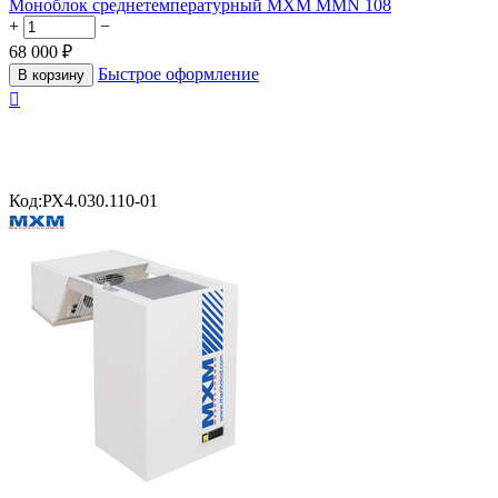
Моноблок среднетемпературный МХМ MMN 108
+
−
68 000
₽
Быстрое оформление
В корзину

Код:
РХ4.030.110-01