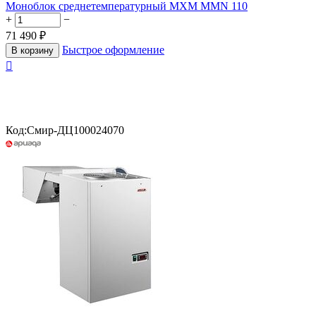
Моноблок среднетемпературный МХМ MMN 110
+
−
71 490
₽
Быстрое оформление
В корзину

Код:
Смир-ДЦ100024070