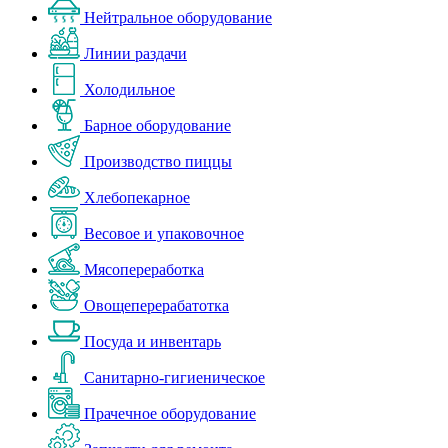
Нейтральное оборудование
Линии раздачи
Холодильное
Барное оборудование
Производство пиццы
Хлебопекарное
Весовое и упаковочное
Мясопереработка
Овощеперерабатотка
Посуда и инвентарь
Санитарно-гигиеническое
Прачечное оборудование