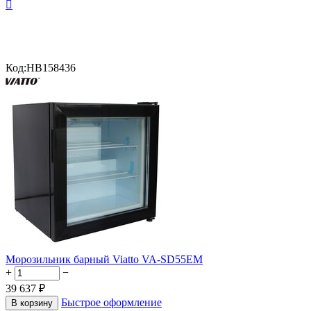

Код:
HB158436
Морозильник барный Viatto VA-SD55EM
+
−
39 637
₽
Быстрое оформление
В корзину