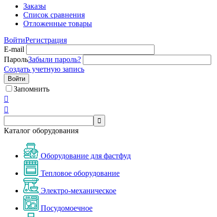
Заказы
Список сравнения
Отложенные товары
Войти
Регистрация
E-mail
Пароль
Забыли пароль?
Создать учетную запись
Войти
Запомнить



Каталог оборудования
Оборудование для фастфуд
Тепловое оборудование
Электро-механическое
Посудомоечное