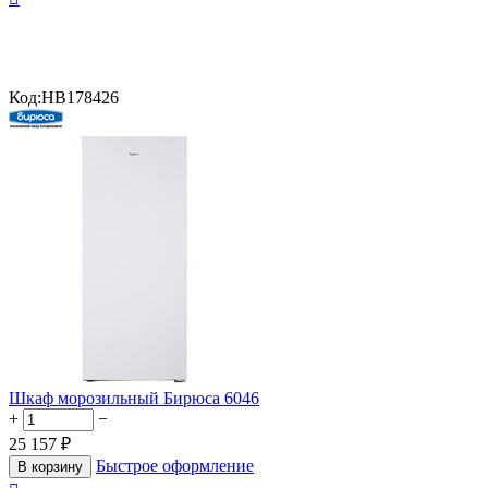
Код:
HB178426
Шкаф морозильный Бирюса 6046
+
−
25 157
₽
Быстрое оформление
В корзину