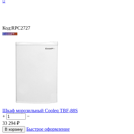

Код:
RPC2727
Шкаф морозильный Cooleq TBF-88S
+
−
33 294
₽
Быстрое оформление
В корзину