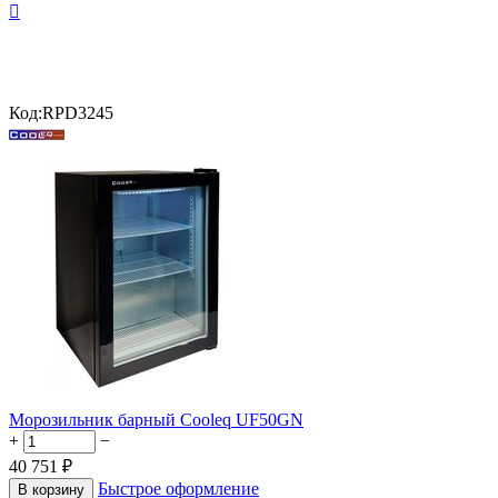

Код:
RPD3245
Морозильник барный Cooleq UF50GN
+
−
40 751
₽
Быстрое оформление
В корзину