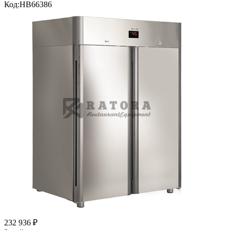
Код:
HB66386
232 936
₽