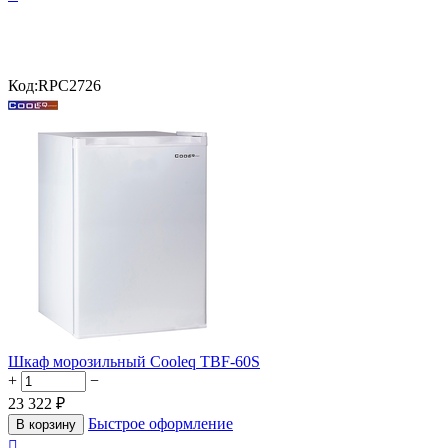
Код:
RPC2726
Шкаф морозильный Cooleq TBF-60S
+
−
23 322
₽
Быстрое оформление
В корзину
