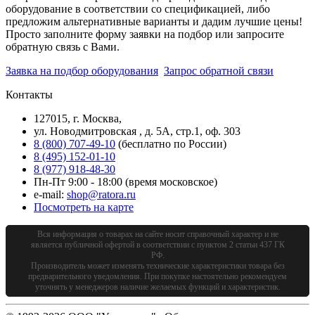
оборудование в соответствии со спецификацией, либо
предложим альтернативные варианты и дадим лучшие цены!
Просто заполните форму заявки на подбор или запросите
обратную связь с Вами.
Заявка на подбор оборудования
Запрос обратной связи
Контакты
127015, г. Москва,
ул. Новодмитровская , д. 5А, стр.1, оф. 303
8 (800) 707-49-10
(бесплатно по России)
8 (495) 152-01-10
8 (977) 918-48-30
Пн-Пт 9:00 - 18:00 (время московское)
e-mail:
shop@ratora.ru
Посмотреть на карте
Вся информация о товарах на сайте носит справочный характер и не
является публичной офертой в соответствии с пунктом 2 статьи 437 ГК
РФ.
Производитель может изменять технические характеристики товара без
предварительного уведомления. При покупке настоятельно рекомендуем
уточнять у менеджеров наличие желаемых функций и характеристик.