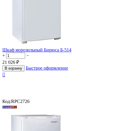
Шкаф морозильный Бирюса Б-514
+
−
21 026
₽
Быстрое оформление
В корзину

Код:
RPC2726