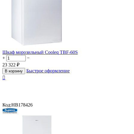
Шкаф морозильный Cooleq TBF-60S
+
−
23 322
₽
Быстрое оформление
В корзину

Код:
HB178426