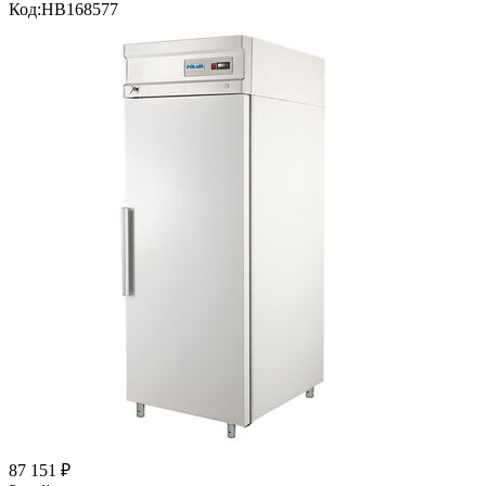
Код:
HB168577
87 151
₽