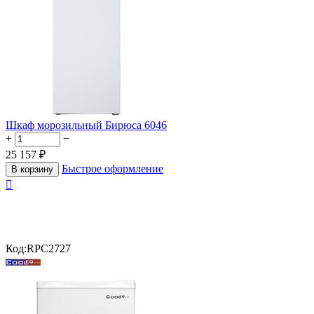
Шкаф морозильный Бирюса 6046
+
−
25 157
₽
Быстрое оформление
В корзину

Код:
RPC2727