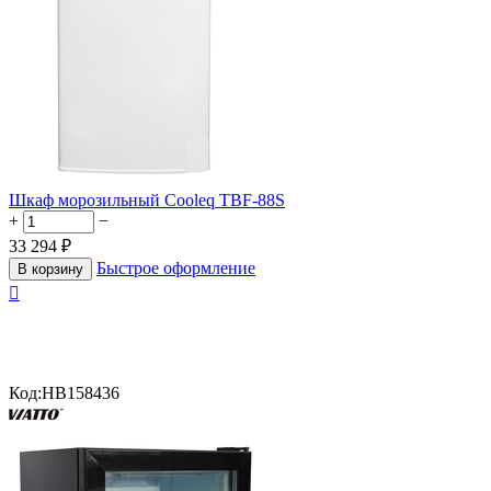
Шкаф морозильный Cooleq TBF-88S
+
−
33 294
₽
Быстрое оформление
В корзину

Код:
HB158436