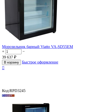
Морозильник барный Viatto VA-SD55EM
+
−
39 637
₽
Быстрое оформление
В корзину

Код:
RPD3245