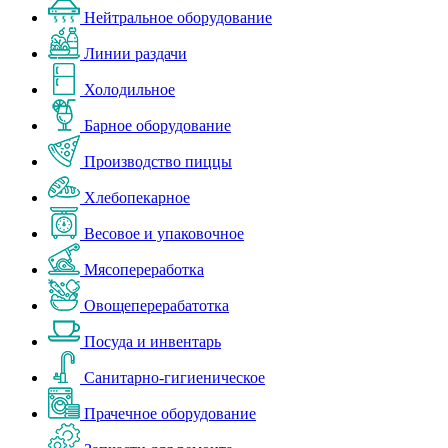
Нейтральное оборудование
Линии раздачи
Холодильное
Барное оборудование
Производство пиццы
Хлебопекарное
Весовое и упаковочное
Мясопереработка
Овощеперерабатотка
Посуда и инвентарь
Санитарно-гигиеническое
Прачечное оборудование