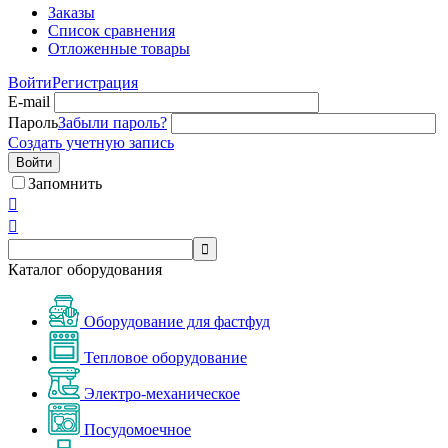
Заказы
Список сравнения
Отложенные товары
Войти
Регистрация
E-mail
Пароль
Забыли пароль?
Создать учетную запись
Войти
Запомнить



Каталог оборудования
Оборудование для фастфуд
Тепловое оборудование
Электро-механическое
Посудомоечное