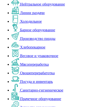
Нейтральное оборудование
Линии раздачи
Холодильное
Барное оборудование
Производство пиццы
Хлебопекарное
Весовое и упаковочное
Мясопереработка
Овощеперерабатотка
Посуда и инвентарь
Санитарно-гигиеническое
Прачечное оборудование