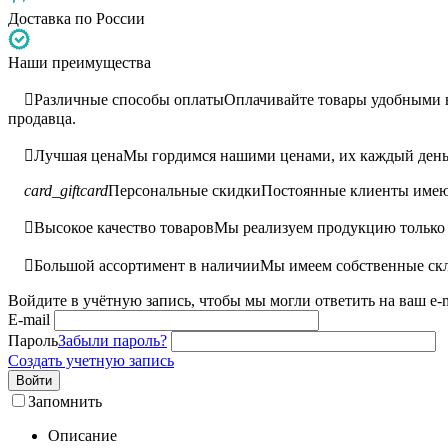
Доставка по России
Наши преимущества

Различные способы оплаты
Оплачивайте товары удобными ва
продавца.

Лучшая цена
Мы гордимся нашими ценами, их каждый день 
card_giftcard
Персональные скидки
Постоянные клиенты имею

Высокое качество товаров
Мы реализуем продукцию только 

Большой ассортимент в наличии
Мы имеем собственные скл
Войдите в учётную запись, чтобы мы могли ответить на ваш e-m
E-mail
Пароль
Забыли пароль?
Создать учетную запись
Войти
Запомнить
Описание