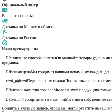
Официальный дилер
Варианты оплаты
Доставка по Москве и области
Доставка по России
Наши преимущества

Различные способы оплаты
Оплачивайте товары удобными ва
продавца.

Лучшая цена
Мы гордимся нашими ценами, их каждый день 
card_giftcard
Персональные скидки
Постоянные клиенты имею

Высокое качество товаров
Мы реализуем продукцию только 

Большой ассортимент в наличии
Мы имеем собственные скл
Войдите в учётную запись, чтобы мы могли ответить на ваш e-m