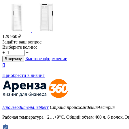
129 960
₽
Задайте ваш вопрос
Выберите кол-во:
+
−
Быстрое оформление
В корзину

Приобрести в лизинг
Производитель
Liebherr
Страна происхождения
Австрия
Рабочая температура +2…+9°C. Общий объем 400 л. 6 полок. Э