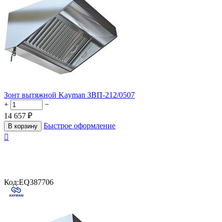
Зонт вытяжной Kayman ЗВП-212/0507
+
−
14 657
₽
Быстрое оформление
В корзину

Код:
EQ387706