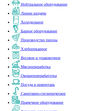
Нейтральное оборудование
Линии раздачи
Холодильное
Барное оборудование
Производство пиццы
Хлебопекарное
Весовое и упаковочное
Мясопереработка
Овощеперерабатотка
Посуда и инвентарь
Санитарно-гигиеническое
Прачечное оборудование