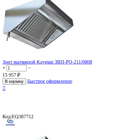
Зонт вытяжной Kayman ЗВП-РО-211/0808
+
−
15 957
₽
Быстрое оформление
В корзину

Код:
EQ387712