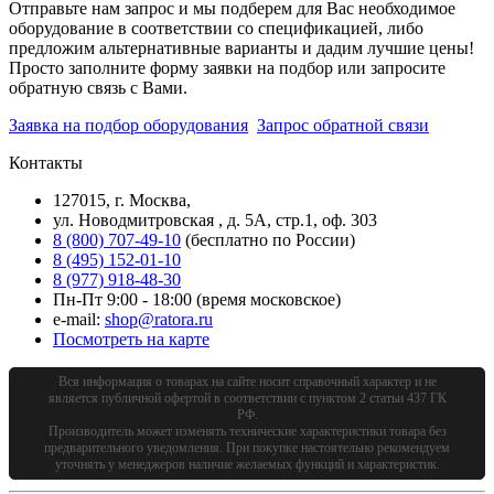
Отправьте нам запрос и мы подберем для Вас необходимое
оборудование в соответствии со спецификацией, либо
предложим альтернативные варианты и дадим лучшие цены!
Просто заполните форму заявки на подбор или запросите
обратную связь с Вами.
Заявка на подбор оборудования
Запрос обратной связи
Контакты
127015, г. Москва,
ул. Новодмитровская , д. 5А, стр.1, оф. 303
8 (800) 707-49-10
(бесплатно по России)
8 (495) 152-01-10
8 (977) 918-48-30
Пн-Пт 9:00 - 18:00 (время московское)
e-mail:
shop@ratora.ru
Посмотреть на карте
Вся информация о товарах на сайте носит справочный характер и не
является публичной офертой в соответствии с пунктом 2 статьи 437 ГК
РФ.
Производитель может изменять технические характеристики товара без
предварительного уведомления. При покупке настоятельно рекомендуем
уточнять у менеджеров наличие желаемых функций и характеристик.