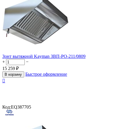
Зонт вытяжной Kayman ЗВП-РО-211/0809
+
−
15 259
₽
Быстрое оформление
В корзину

Код:
EQ387705