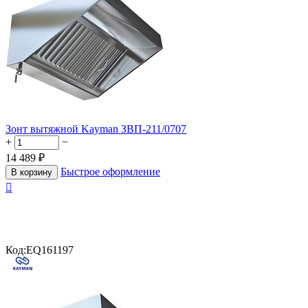
Зонт вытяжной Kayman ЗВП-211/0707
+
−
14 489
₽
Быстрое оформление
В корзину

Код:
EQ161197