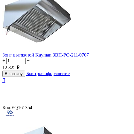
Зонт вытяжной Kayman ЗВП-РО-211/0707
+
−
12 825
₽
Быстрое оформление
В корзину

Код:
EQ161354