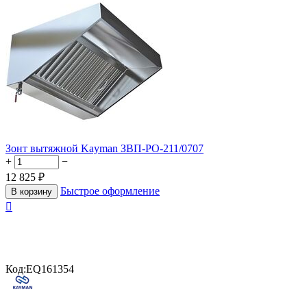
Зонт вытяжной Kayman ЗВП-РО-211/0707
+
−
12 825
₽
Быстрое оформление
В корзину

Код:
EQ161354