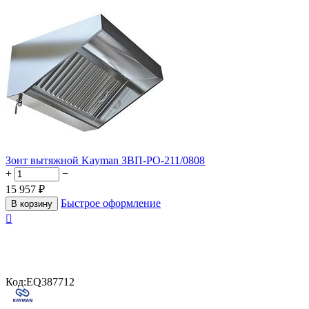
Зонт вытяжной Kayman ЗВП-РО-211/0808
+
−
15 957
₽
Быстрое оформление
В корзину

Код:
EQ387712