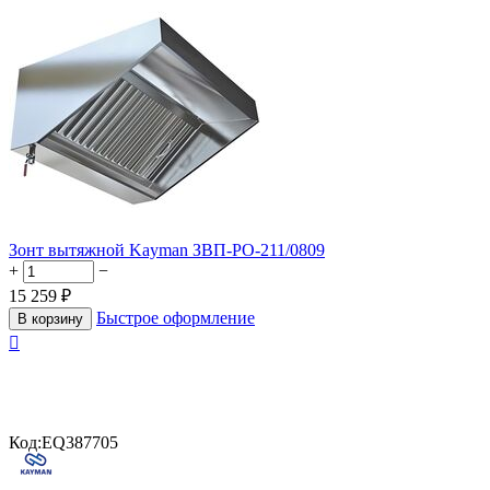
Зонт вытяжной Kayman ЗВП-РО-211/0809
+
−
15 259
₽
Быстрое оформление
В корзину

Код:
EQ387705