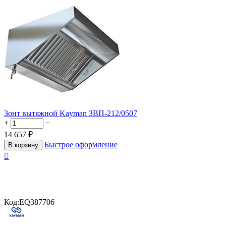
Зонт вытяжной Kayman ЗВП-212/0507
+
−
14 657
₽
Быстрое оформление
В корзину

Код:
EQ387706