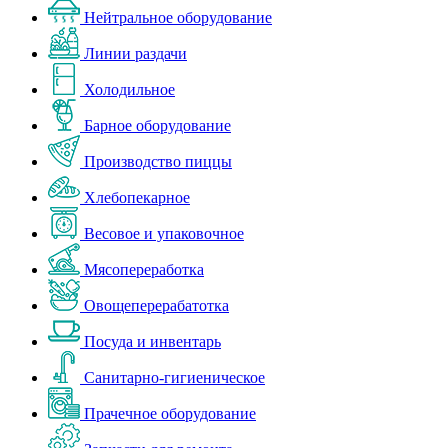
Нейтральное оборудование
Линии раздачи
Холодильное
Барное оборудование
Производство пиццы
Хлебопекарное
Весовое и упаковочное
Мясопереработка
Овощеперерабатотка
Посуда и инвентарь
Санитарно-гигиеническое
Прачечное оборудование