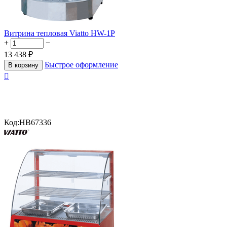
Витрина тепловая Viatto HW-1P
+
−
13 438
₽
Быстрое оформление
В корзину

Код:
HB67336