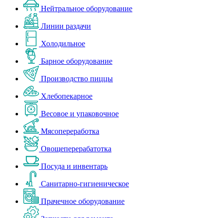
Нейтральное оборудование
Линии раздачи
Холодильное
Барное оборудование
Производство пиццы
Хлебопекарное
Весовое и упаковочное
Мясопереработка
Овощеперерабатотка
Посуда и инвентарь
Санитарно-гигиеническое
Прачечное оборудование