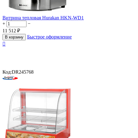
Витрина тепловая Hurakan HKN-WD1
+
−
11 512
₽
Быстрое оформление
В корзину

Код:
DR245768