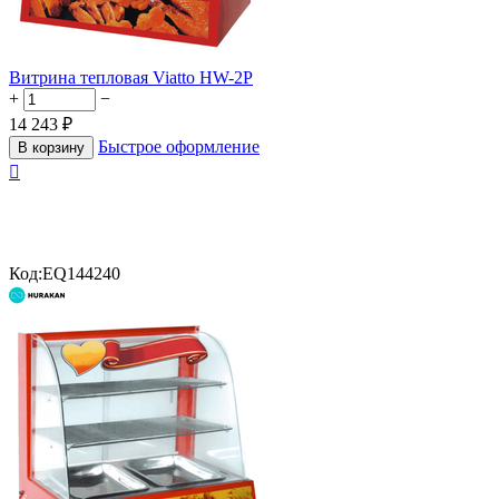
Витрина тепловая Viatto HW-2P
+
−
14 243
₽
Быстрое оформление
В корзину

Код:
EQ144240