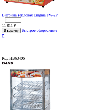
Витрина тепловая Enigma FW-2P
+
−
11 811
₽
Быстрое оформление
В корзину

Код:
HB63406