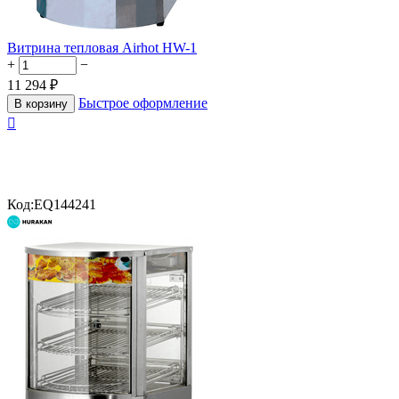
Витрина тепловая Airhot HW-1
+
−
11 294
₽
Быстрое оформление
В корзину

Код:
EQ144241